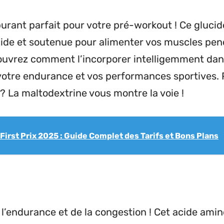
burant parfait pour votre pré-workout ! Ce gluci
ide et soutenue pour alimenter vos muscles penda
uvrez comment l’incorporer intelligemment dan
otre endurance et vos performances sportives. P
 La maltodextrine vous montre la voie !
irst Prix 2025 : Guide Complet des Tarifs et Bons Plans
de l’endurance et de la congestion ! Cet acide ami