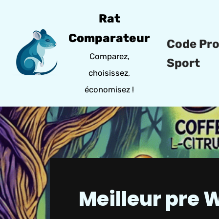
Rat
Aller
Comparateur
Code Pr
au
Comparez,
contenu
Sport
choisissez,
économisez !
Meilleur pre 