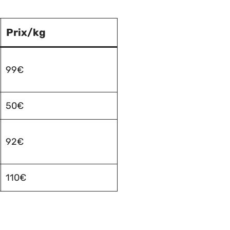
Prix/kg
99€
50€
92€
110€