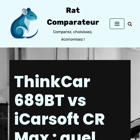
Rat
Aller
Comparateur
au
contenu
Comparez, choisissez,
économisez !
ThinkCar
689BT vs
iCarsoft CR
Max : quel