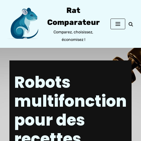
Rat
Aller
Comparateur
au
contenu
Comparez, choisissez,
économisez !
Robots
multifonction
pour des
recettes