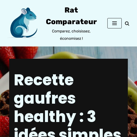
Rat
Aller
Comparateur
au
contenu
Comparez, choisissez,
économisez !
Recette
gaufres
healthy : 3
idées simples