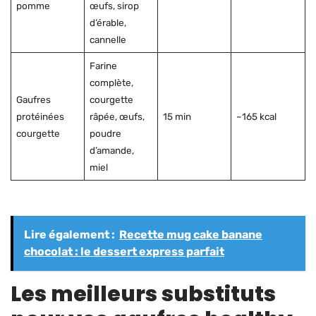
pomme
œufs, sirop
d’érable,
cannelle
Farine
complète,
Gaufres
courgette
protéinées
râpée, œufs,
15 min
~165 kcal
courgette
poudre
d’amande,
miel
Lire également :
Recette mug cake banane
chocolat : le dessert express parfait
Les meilleurs substituts