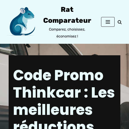
Rat
Aller
Comparateur
au
contenu
Comparez, choisissez,
économisez !
Code Promo
Thinkcar : Les
meilleures
réductions