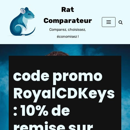
Rat
Aller
Comparateur
au
contenu
Comparez, choisissez,
économisez !
code promo
RoyalCDKeys
: 10% de
remise sur