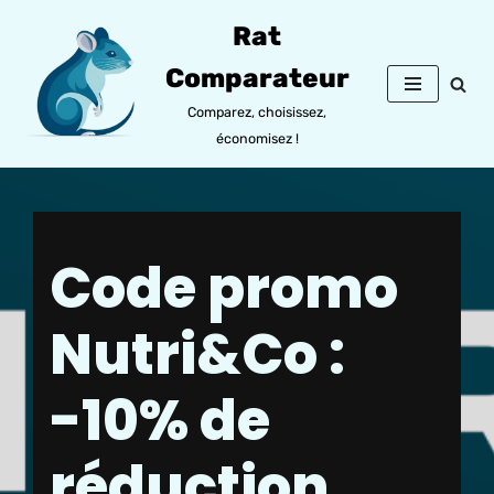
Rat
Aller
Comparateur
au
contenu
Comparez, choisissez,
économisez !
Code promo
Nutri&Co :
-10% de
réduction