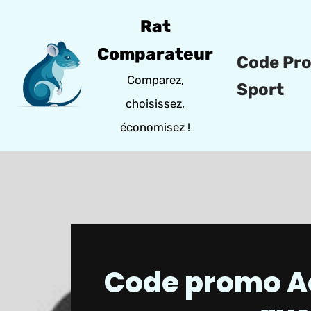
Rat
Aller
Comparateur
Code Pr
au
Comparez,
contenu
Sport
choisissez,
économisez !
Code promo Act