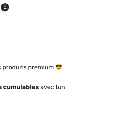
de
es produits premium
s cumulables
avec ton