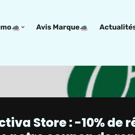
omo
Avis Marque
Actualité
iva Store : -10% de r