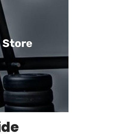
 Store
ide