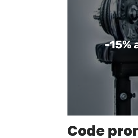
-15% 
Code prom