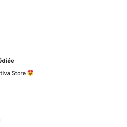
édiée
tiva Store