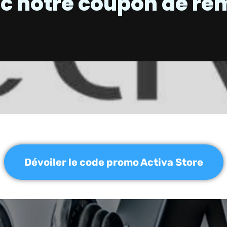
c notre coupon de re
Dévoiler le code promo Activa Store