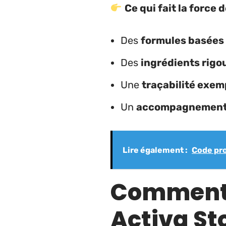
Ce qui fait la force 
Des
formules basées 
Des
ingrédients rig
Une
traçabilité exem
Un
accompagnement 
Lire également :
Code pro
Comment u
Activa St