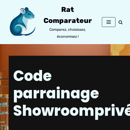
Rat
Aller
Comparateur
au
contenu
Comparez, choisissez,
économisez !
Code
parrainage
Showroompriv