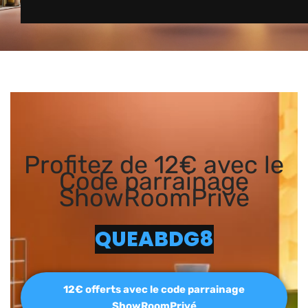
Profitez de 12€ avec le
Code parrainage
ShowRoomPrivé
QUEABDG8
12€ offerts avec le code parrainage
ShowRoomPrivé