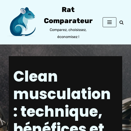
Rat
Aller
Comparateur
au
contenu
Comparez, choisissez,
économisez !
Clean
musculation
: technique,
bénéfices et