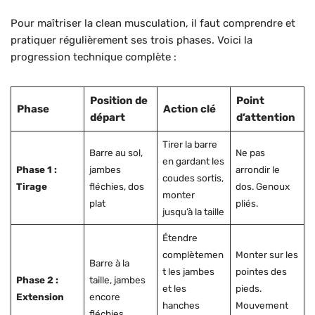
Pour maîtriser la clean musculation, il faut comprendre et
pratiquer régulièrement ses trois phases. Voici la
progression technique complète :
Position de
Point
Phase
Action clé
départ
d’attention
Tirer la barre
Barre au sol,
Ne pas
en gardant les
Phase 1 :
jambes
arrondir le
coudes sortis,
Tirage
fléchies, dos
dos. Genoux
monter
plat
pliés.
jusqu’à la taille
Étendre
complètemen
Monter sur les
Barre à la
t les jambes
pointes des
Phase 2 :
taille, jambes
et les
pieds.
Extension
encore
hanches
Mouvement
fléchies