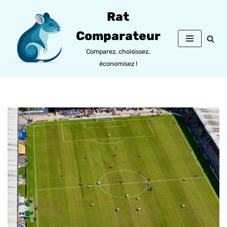
Rat
Aller
Comparateur
au
contenu
Comparez, choisissez,
économisez !