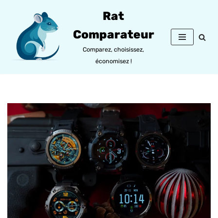
Rat
Aller
Comparateur
au
contenu
Comparez, choisissez,
économisez !