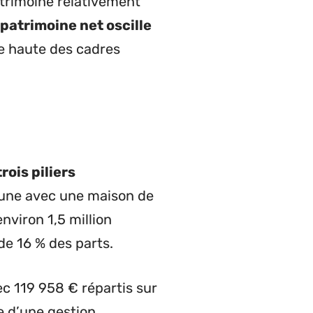
atrimoine relativement
patrimoine net oscille
e haute des cadres
trois piliers
ortune avec une maison de
nviron 1,5 million
de 16 % des parts.
ec 119 958 € répartis sur
e d’une gestion