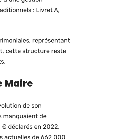
itionnels : Livret A,
rimoniales, représentant
, cette structure reste
s.
e Maire
volution de son
ons manquaient de
8 € déclarés en 2022,
ns actuelles de 662 000