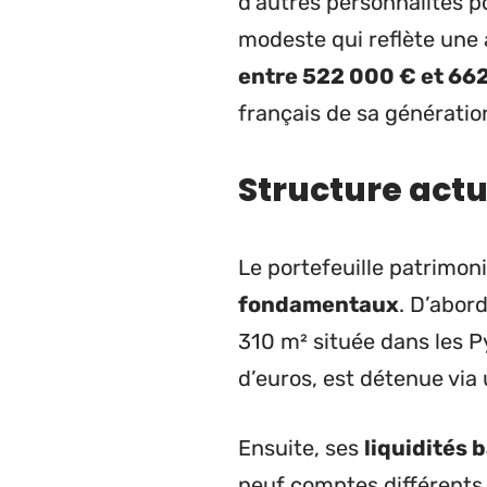
d’autres personnalités po
modeste qui reflète une 
entre 522 000 € et 66
français de sa génératio
Structure actu
Le portefeuille patrimon
fondamentaux
. D’abor
310 m² située dans les P
d’euros, est détenue via 
Ensuite, ses
liquidités 
neuf comptes différents 