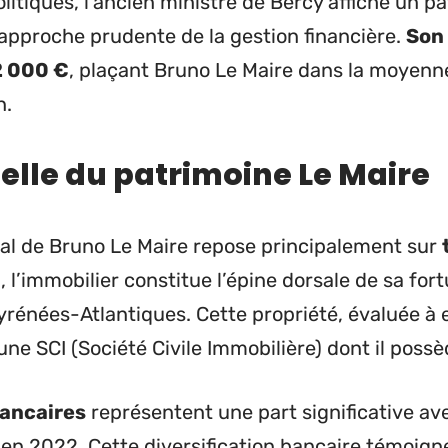
litiques, l’ancien ministre de Bercy affiche un p
approche prudente de la gestion financière.
Son 
2 000 €
, plaçant Bruno Le Maire dans la moyenn
n.
elle du patrimoine Le Maire
ial de Bruno Le Maire repose principalement sur
d, l’immobilier constitue l’épine dorsale de sa f
yrénées-Atlantiques. Cette propriété, évaluée à e
une SCI (Société Civile Immobilière) dont il possè
bancaires
représentent une part significative av
en 2022. Cette diversification bancaire témoign