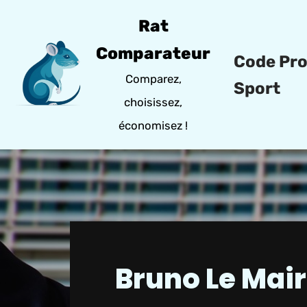
Rat
Aller
Comparateur
Code Pr
au
Comparez,
contenu
Sport
choisissez,
économisez !
Bruno Le Mair