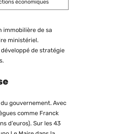
ctions économiques
n immobilière de sa
re ministériel.
 développé de stratégie
s.
se
in du gouvernement. Avec
ollègues comme Franck
ns d’euros). Sur les 43
uno Le Maire dans la