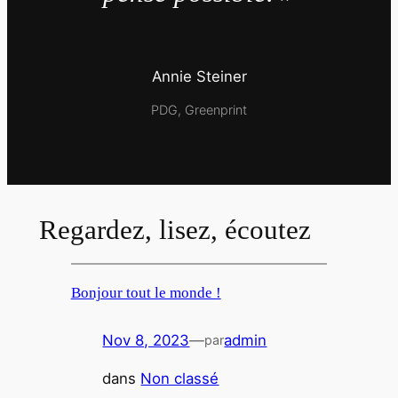
Annie Steiner
PDG, Greenprint
Regardez, lisez, écoutez
Bonjour tout le monde !
Nov 8, 2023
—
admin
par
dans
Non classé